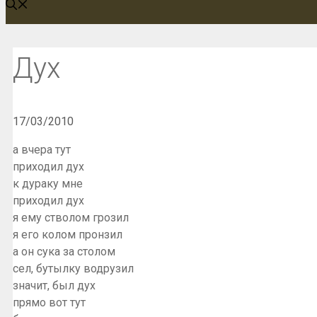
Дух
17/03/2010
а вчера тут
приходил дух
к дураку мне
приходил дух
я ему стволом грозил
я его колом пронзил
а он сука за столом
сел, бутылку водрузил
значит, был дух
прямо вот тут