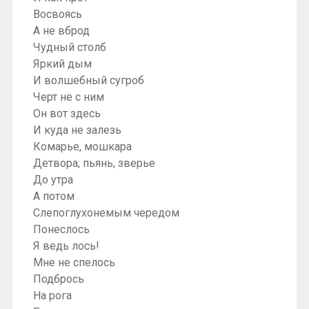
Восвоясь
А не вброд
Чудный столб
Яркий дым
И волшебный сугроб
Черт не с ним
Он вот здесь
И куда не залезь
Комарье, мошкара
Детвора, пьянь, зверье
До утра
А потом
Слепоглухонемым чередом
Понеслось
Я ведь лось!
Мне не спелось
Подбрось
На рога