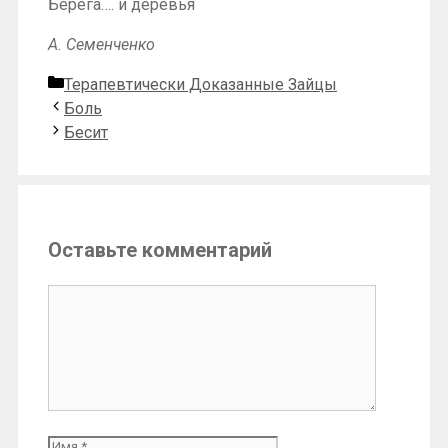
Берега…. и деревья
А. Семенченко
Рубрики
Терапевтически Доказанные Зайцы
Боль
Бесит
Оставьте комментарий
Комментарий
Имя
Email