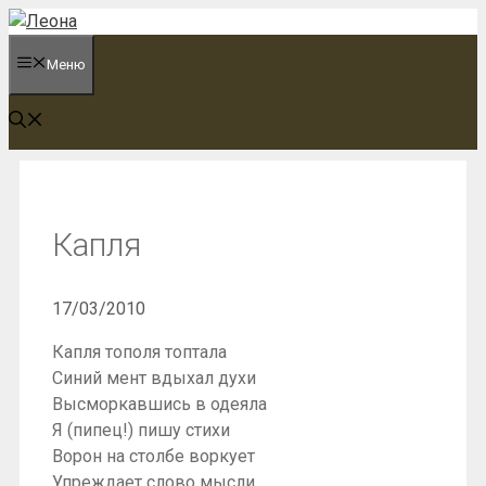
Перейти
к
Меню
содержимому
Капля
17/03/2010
Капля тополя топтала
Синий мент вдыхал духи
Высморкавшись в одеяла
Я (пипец!) пишу стихи
Ворон на столбе воркует
Упреждает слово мысли