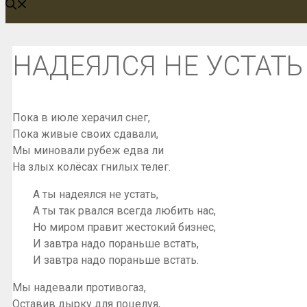
НАДЕЯЛСЯ НЕ УСТАТЬ
Пока в июле херачил снег,
Пока живые своих сдавали,
Мы миновали рубеж едва ли
На злых колёсах гнилых телег.
А ты надеялся не устать,
А ты так рвался всегда любить нас,
Но миром правит жестокий бизнес,
И завтра надо пораньше встать,
И завтра надо пораньше встать.
Мы надевали противогаз,
Оставив дырку для поцелуя,