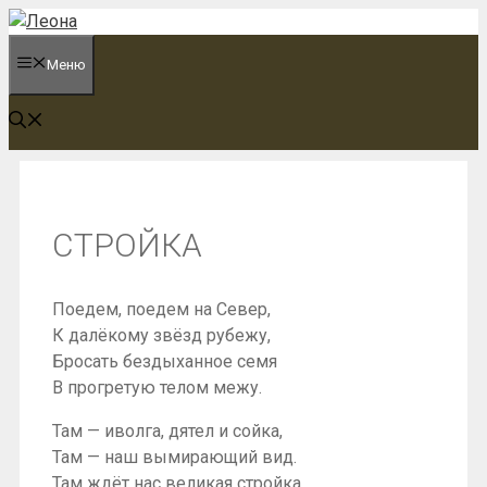
Перейти
к
Меню
содержимому
СТРОЙКА
Поедем, поедем на Север,
К далёкому звёзд рубежу,
Бросать бездыханное семя
В прогретую телом межу.
Там — иволга, дятел и сойка,
Там — наш вымирающий вид.
Там ждёт нас великая стройка,