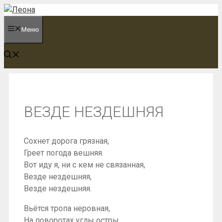
Перейти
к
Меню
содержимому
ВЕЗДЕ НЕЗДЕШНЯЯ
Сохнет дорога грязная,
Греет погода вешняя.
Вот иду я, ни с кем не связанная,
Везде нездешняя,
Везде нездешняя.
Вьётся тропа неровная,
На поворотах углы остры.