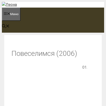
Перейти
к
Меню
содержимому
Повеселимся (2006)
01.