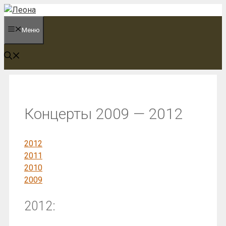
Перейти
к
Меню
содержимому
Концерты 2009 — 2012
2012
2011
2010
2009
2012: