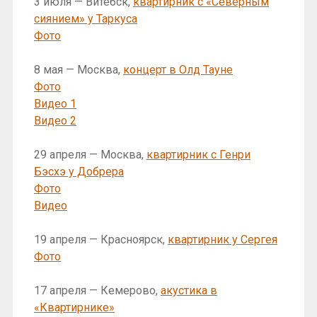
3 июля — Витебск,
квартирник с «Северным
сиянием» у Таркуса
Фото
8 мая — Москва,
концерт в Олд Тауне
Фото
Видео 1
Видео 2
29 апреля — Москва,
квартирник с Генри
Бэсхэ у Добрера
Фото
Видео
19 апреля — Красноярск,
квартирник у Сергея
Фото
17 апреля — Кемерово,
акустика в
«Квартирнике»