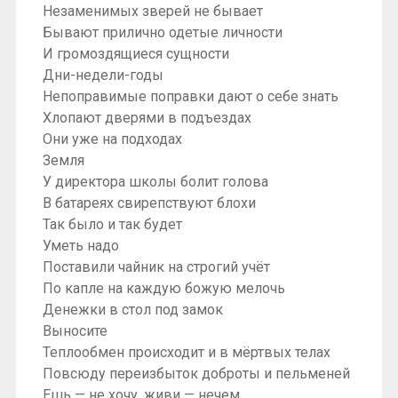
Незаменимых зверей не бывает
Бывают прилично одетые личности
И громоздящиеся сущности
Дни-недели-годы
Непоправимые поправки дают о себе знать
Хлопают дверями в подъездах
Они уже на подходах
Земля
У директора школы болит голова
В батареях свирепствуют блохи
Так было и так будет
Уметь надо
Поставили чайник на строгий учёт
По капле на каждую божую мелочь
Денежки в стол под замок
Выносите
Теплообмен происходит и в мёртвых телах
Повсюду переизбыток доброты и пельменей
Ешь — не хочу, живи — нечем