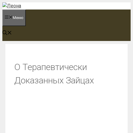
Перейти
к
Меню
содержимому
О Терапевтически
Доказанных Зайцах