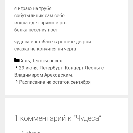
я играю на трубе
собутыльник сам себе
водка едет прямо в рот
белка песенку поёт
чудеса в колбасе в решете дырки
сказка не кончится ни черта
Рубрики
Соль
,
Тексты песен
29 июня, Петербург. Концерт Леоны с
Владимиром Ареховским.
Расписание на остаток сентября
1 комментарий к “Чудеса”