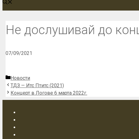
Не дослушивай до конц
07/09/2021
Рубрики
Новости
ТДЗ — Итс Птитс (2021)
Концерт в Логове 6 марта 2022г.