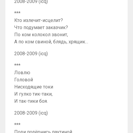
2008-2009 (icq)
***
Кто излечит-исцелит?
Что подумает заказчик?
По ком колокол звонит,
А по ком свиной, блядь, хрящик…
2008-2009 (icq)
***
Ловлю
Головой
Нисходящие токи
И гулко тик-таки,
И так-тики боя.
2008-2009 (icq)
***
Поди подёрнись паутиной.