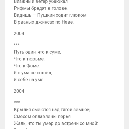
Влажный ветер убаюкал.
Рифмы бредят в голове.
Видишь — Пушкин ходит глюком
В рваных джинсах по Неве.
2004
***
Путь один: что к суме,
Что к тюрьме,
Что к Фоме.
Я с ума не сошёл,
Я себе на уме.
2004
***
Крылья смеются над тягой земной,
Смехом оплавлены перья.
Жаль, что ты умер до встречи со мной: