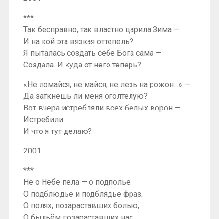
***
Так бесправно, так властно царила Зима —
И на кой эта вязкая оттепель?
Я пыталась создать себе Бога сама —
Создала. И куда от него теперь?
«Не ломайся, не майся, не лезь на рожон…» —
Да заткнёшь ли меня оголтелую?
Вот вчера истребляли всех белых ворон —
Истребили.
И что я тут делаю?
2001
***
Не о Небе пела — о подполье,
О подблюдье и подблядье фраз,
О полях, позараставших болью,
О быльём позараставших нас.