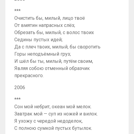
***
Очистить бы, милый, лицо твоё
От вмятин напрасных слёз;
Обрезать бы, милый, с волос твоих
Седины пустых идей;
Да с плеч твоих, милый, бы своротить
Горы неподъёмный груз;
И шёл бы ты, милый, путём своим,
Являя собою отменный образчик
прекрасного.
2006
***
Сон мой небрит, океан мой мелок.
Завтрак мой — суп из ножей и вилок.
Я ухожу с чередой недоделок,
С полною сумкой пустых бутылок.