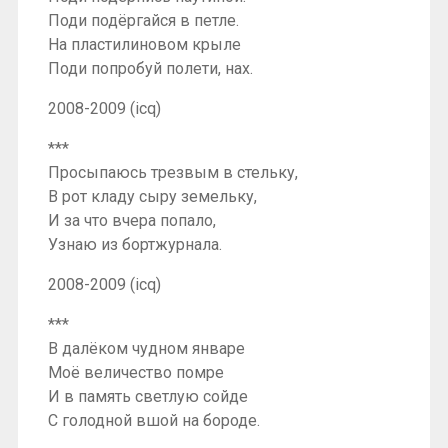
Поди подёргайся в петле.
На пластилиновом крыле
Поди попробуй полети, нах.
2008-2009 (icq)
***
Просыпаюсь трезвым в стельку,
В рот кладу сыру земельку,
И за что вчера попало,
Узнаю из бортжурнала.
2008-2009 (icq)
***
В далёком чудном январе
Моё величество помре
И в память светлую сойде
С голодной вшой на бороде.