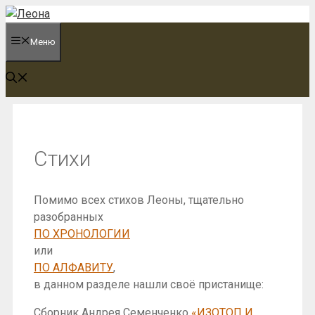
Перейти
к
Меню
содержимому
Стихи
Помимо всех стихов Леоны, тщательно
разобранных
ПО ХРОНОЛОГИИ
или
ПО АЛФАВИТУ
,
в данном разделе нашли своё пристанище:
Сборник Андрея Семенченко
«ИЗОТОП И