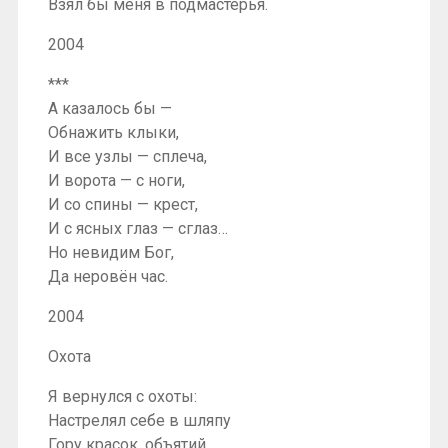
Взял бы меня в подмастерья.
2004
***
А казалось бы —
Обнажить клыки,
И все узлы — сплеча,
И ворота — с ноги,
И со спины — крест,
И с ясных глаз — сглаз…
Но невидим Бог,
Да неровён час.
2004
Охота
Я вернулся с охоты:
Настрелял себе в шляпу
Гору красок, объятий,