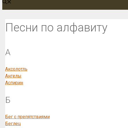
Песни по алфавиту
А
Аксолотль
Ангелы
Аспирин
Б
Бег с препятствиями
Беглец