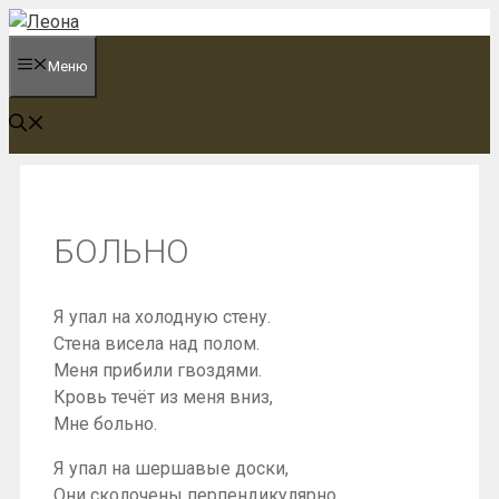
Перейти
к
Меню
содержимому
БОЛЬНО
Я упал на холодную стену.
Стена висела над полом.
Меня прибили гвоздями.
Кровь течёт из меня вниз,
Мне больно.
Я упал на шершавые доски,
Они сколочены перпендикулярно.