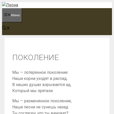
Перейти
к
Меню
содержимому
ПОКОЛЕНИЕ
Мы — потерянное поколение:
Наши корни уходят в распад,
В наших душах взрывается ад,
Который мы прятали.
Мы — разменянное поколение,
Наши песни не сунешь назад.
Ты согласен, что ты виноват?