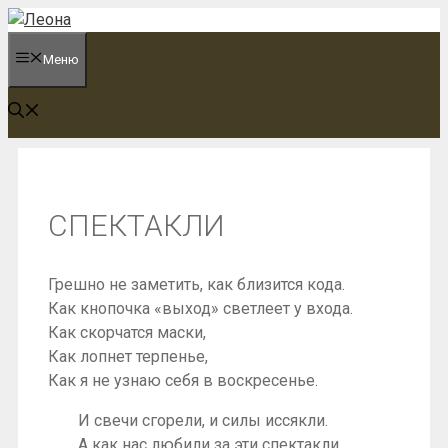
Перейти
к
Меню
содержимому
СПЕКТАКЛИ
Грешно не заметить, как близится кода.
Как кнопочка «выход» светлеет у входа.
Как скорчатся маски,
Как лопнет терпенье,
Как я не узнаю себя в воскресенье.
И свечи сгорели, и силы иссякли.
А как нас любили за эти спектакли