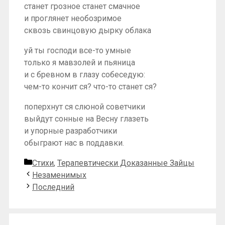
станет грозное станет смачное
и проглянет необозримое
сквозь свинцовую дырку облака
уй ты господи все-то умные
только я мавзолей и пьяница
и с бревном в глазу собеседую:
чем-то кончит ся? что-то станет ся?
поперхнут ся слюной советчики
выйдут сонные на Весну глазеть
и упорные разработчики
обыграют нас в поддавки.
Рубрики
Стихи
,
Терапевтически Доказанные Зайцы
Незаменимых
Последний