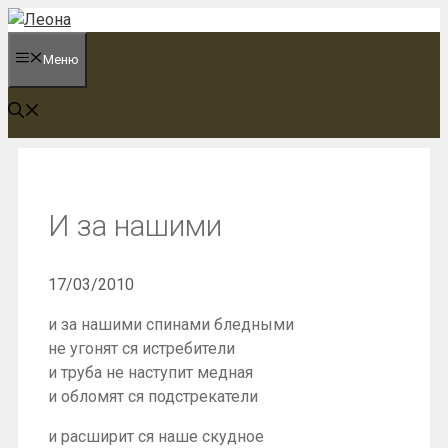
Перейти
к
Меню
содержимому
И за нашими
17/03/2010
и за нашими спинами бледными
не угонят ся истребители
и труба не наступит медная
и обломят ся подстрекатели
и расширит ся наше скудное