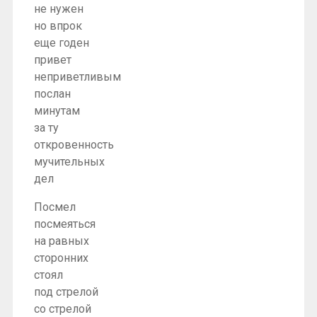
не нужен
но впрок
еще годен
привет
неприветливым
послан
минутам
за ту
откровенность
мучительных
дел
Посмел
посмеяться
на равных
сторонних
стоял
под стрелой
со стрелой