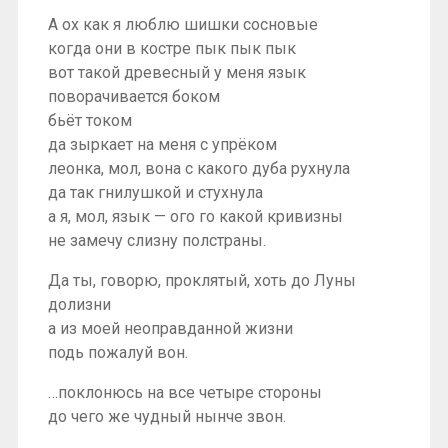
А ох как я люблю шишки сосновые
когда они в костре пык пык пык
вот такой древесный у меня язык
поворачивается боком
бьёт током
да зыркает на меня с упрёком
леонка, мол, вона с какого дуба рухнула
да так гнилушкой и стухнула
а я, мол, язык — ого го какой кривизны
не замечу слизну полстраны.
Да ты, говорю, проклятый, хоть до Луны
долизни
а из моей неоправданной жизни
подь пожалуй вон.
…поклонюсь на все четыре стороны
до чего же чудный нынче звон.