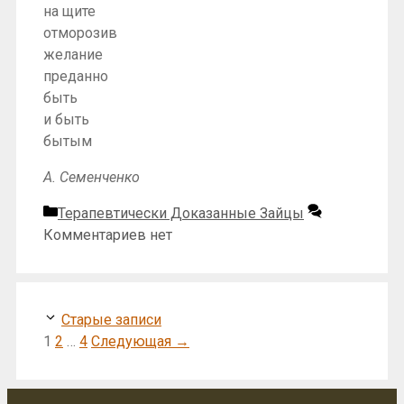
на щите
отморозив
желание
преданно
быть
и быть
бытым
А. Семенченко
Рубрики
Терапевтически Доказанные Зайцы
Комментариев нет
Старые записи
Страница
Страница
Страница
1
2
…
4
Следующая
→