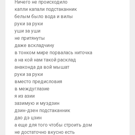
Ничего не происходило
капли капали подстаканник
белым было вода и вилы
руки за руки
уши за уши
не притянуты
даже вскладчину
в тонком мире порвалась ниточка
а на кой нам такой расклад
анаконда да вой мышат
руки за руки
вместо предисловия
в междуглазие
я из азии
зазимую и муэдзин
дзин-дзен подстаканник
дао дэ цзин
а еще для того чтобы строить дом
не достаточно вкусно есть