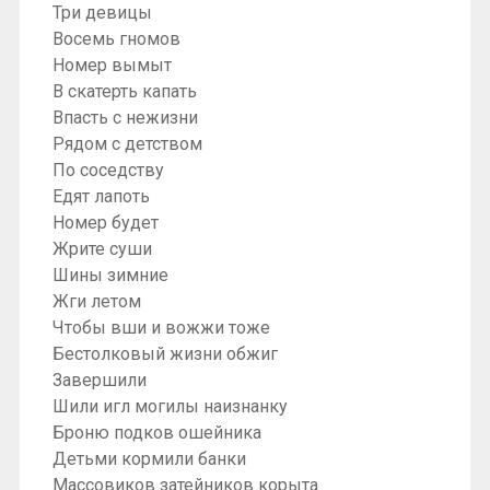
Три девицы
Восемь гномов
Номер вымыт
В скатерть капать
Впасть с нежизни
Рядом с детством
По соседству
Едят лапоть
Номер будет
Жрите суши
Шины зимние
Жги летом
Чтобы вши и вожжи тоже
Бестолковый жизни обжиг
Завершили
Шили игл могилы наизнанку
Броню подков ошейника
Детьми кормили банки
Массовиков затейников корыта