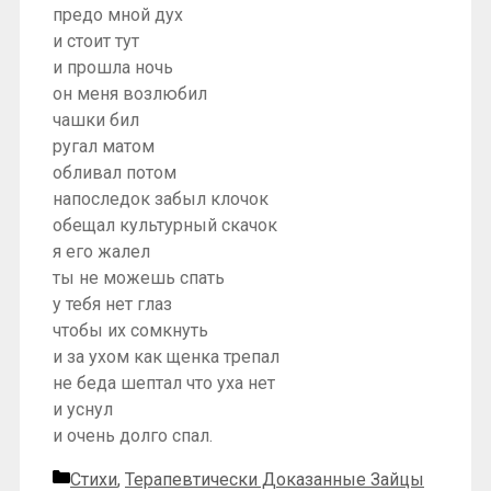
предо мной дух
и стоит тут
и прошла ночь
он меня возлюбил
чашки бил
ругал матом
обливал потом
напоследок забыл клочок
обещал культурный скачок
я его жалел
ты не можешь спать
у тебя нет глаз
чтобы их сомкнуть
и за ухом как щенка трепал
не беда шептал что уха нет
и уснул
и очень долго спал.
Рубрики
Стихи
,
Терапевтически Доказанные Зайцы