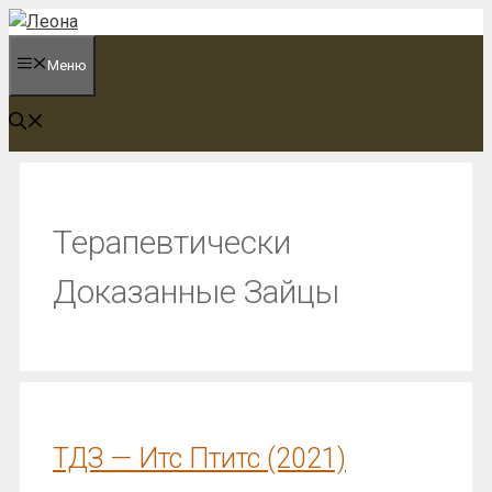
Перейти
к
Меню
содержимому
Терапевтически
Доказанные Зайцы
ТДЗ — Итс Птитс (2021)