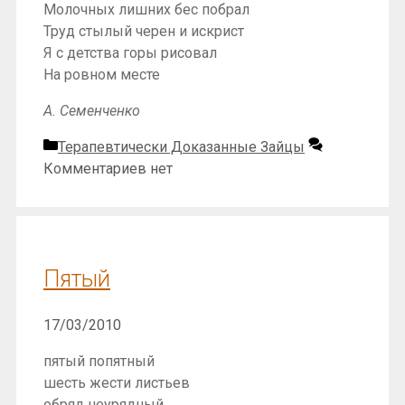
Молочных лишних бес побрал
Труд стылый черен и искрист
Я с детства горы рисовал
На ровном месте
А. Семенченко
Рубрики
Терапевтически Доказанные Зайцы
Комментариев нет
Пятый
17/03/2010
пятый попятный
шесть жести листьев
обряд неурядный