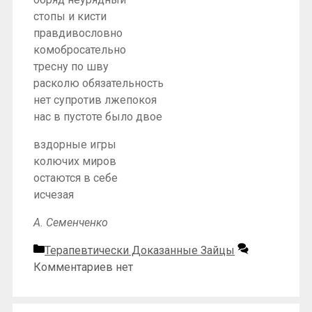
стопы и кисти
правдивословно
комобросательно
тресну по шву
расколю обязательность
нет супротив лжепокоя
нас в пустоте было двое
вздорные игры
колючих миров
остаются в себе
исчезая
А. Семенченко
Рубрики
Терапевтически Доказанные Зайцы
Комментариев нет