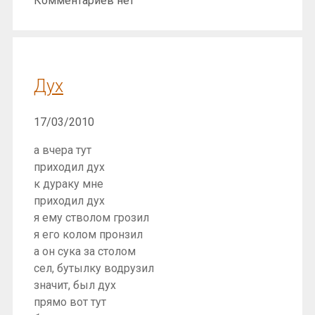
Комментариев нет
Дух
17/03/2010
а вчера тут
приходил дух
к дураку мне
приходил дух
я ему стволом грозил
я его колом пронзил
а он сука за столом
сел, бутылку водрузил
значит, был дух
прямо вот тут