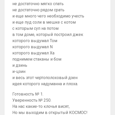
не достаточно мягко спать
не достаточно рядом срать
и еще много чего необходимо учесть
и еще пуд соли в мешке с котом
с которым суп на потом
в том доме, который построил джек
которого выдумал Том
которого выдумал N
которого выдумал Ха
поднимем стаканы и бом
и дзинь
и-цзин
и весь этот чертополоховый дзен
идея которого надуманна и плоха.
Готовность № 1.
Уверенность № 250.
На нас какие-то клочья висят,
Но мы выходим в открытый КОСМОС!