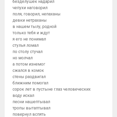
безделушек надарил
чепухи наговорил
поля, говорил, непаханы
девки нетраханы
в нашем тылу, родной
только тебя и ждут
я его не понимал
стулья ломал
по столу стучал
но молчал
а потом изнемог
сжался в комок
стены раздвигал
ближним помогал
сорок лет в пустыне глаз человеческих
воду искал
песни нашептывал
тропы вытаптывал
повернул вспять