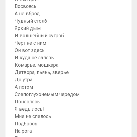
Восвоясь
А не вброд
Чудный столб
Яркий дым
И волшебный сугроб
Черт не с ним
Он вот здесь
И куда не залезь
Комарье, мошкара
Детвора, пьянь, зверье
До утра
А потом
Слепоглухонемым чередом
Понеслось
Я ведь лось!
Мне не спелось
Подбрось
На рога