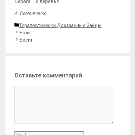
Берега…. и деревья
А. Семенченко
Рубрики
Терапевтически Доказанные Зайцы
Боль
Бесит
Оставьте комментарий
Комментарий
Имя
Email