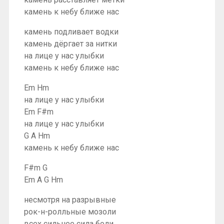
камень к небу ближе нас
камень подливает водки
камень дёргает за нитки
на лице у нас улыбки
камень к небу ближе нас
Em Hm
на лице у нас улыбки
Em F#m
на лице у нас улыбки
G A Hm
камень к небу ближе нас
F#m G
Em A G Hm
несмотря на разрывные
рок-н-ролльные мозоли
всех сильнее сила боли