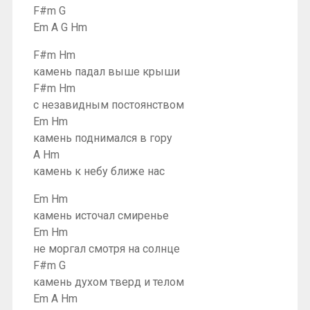
F#m G
Em A G Hm
F#m Hm
камень падал выше крыши
F#m Hm
с незавидным постоянством
Em Hm
камень поднимался в гору
A Hm
камень к небу ближе нас
Em Hm
камень источал смиренье
Em Hm
не моргал смотря на солнце
F#m G
камень духом тверд и телом
Em A Hm