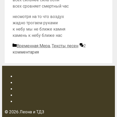
всех сровняет смертный час
несмотря на то что воздух
жадно трогаем руками
к небу мы не ближе камня
камень к небу ближе нас
Рубрики
Временная Мера
,
Тексты песен
2
комментария
© 2026 Леона и ТДЗ