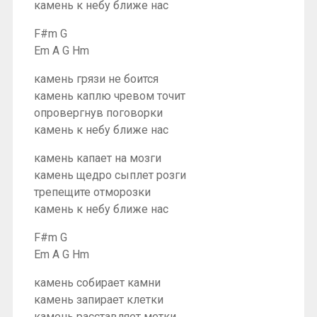
камень к небу ближе нас
F#m G
Em A G Hm
камень грязи не боится
камень каплю чревом точит
опровергнув поговорки
камень к небу ближе нас
камень капает на мозги
камень щедро сыплет розги
трепещите отморозки
камень к небу ближе нас
F#m G
Em A G Hm
камень собирает камни
камень запирает клетки
камень расставляет метки